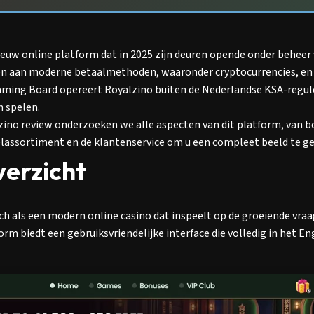
ieuw online platform dat in 2025 zijn deuren opende onder beheer v
en aan moderne betaalmethoden, waaronder cryptocurrencies, en
Gaming Board opereert Royalzino buiten de Nederlandse KSA-regul
 spelen.
lzino review onderzoeken we alle aspecten van dit platform, van 
lassortiment en de klantenservice om u een compleet beeld te ge
verzicht
ch als een modern online casino dat inspeelt op de groeiende vra
rm biedt een gebruiksvriendelijke interface die volledig in het E