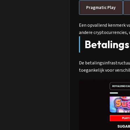
Pragmatic Play
Een opvallend kenmerk va
andere cryptocurrencies, 
Betaling
De betalingsinfrastructu
toegankelijk voor versch