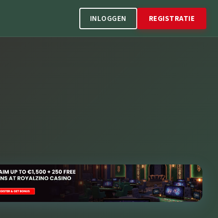
INLOGGEN
REGISTRATIE