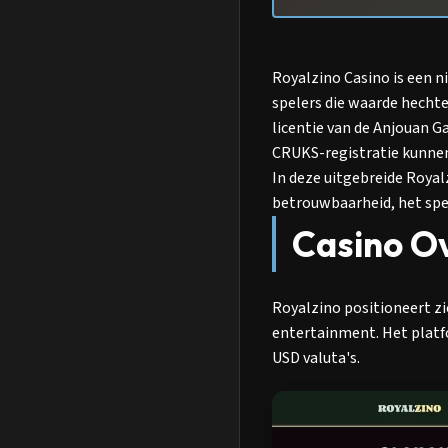
Royalzino Casino is een n
spelers die waarde hecht
licentie van de Anjouan 
CRUKS-registratie kunnen
In deze uitgebreide Roya
betrouwbaarheid, het spe
Casino O
Royalzino positioneert zi
entertainment. Het platfo
USD valuta's.