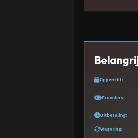
Belangr
Opgericht:
Providers:
Uitbetaling:
Wagering: