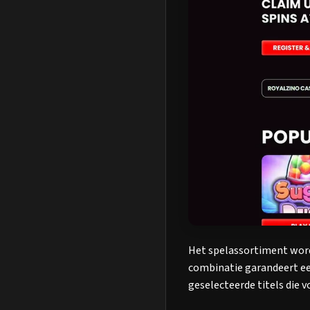
Het spelassortiment wor
combinatie garandeert een 
geselecteerde titels die 