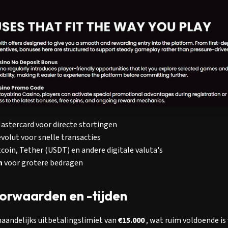
Mastercard voor directe stortingen
evolut voor snelle transacties
tcoin, Tether (USDT) en andere digitale valuta's
n
voor grotere bedragen
orwaarden en -tijden
aandelijks uitbetalingslimiet van
€15.000
, wat ruim voldoende is