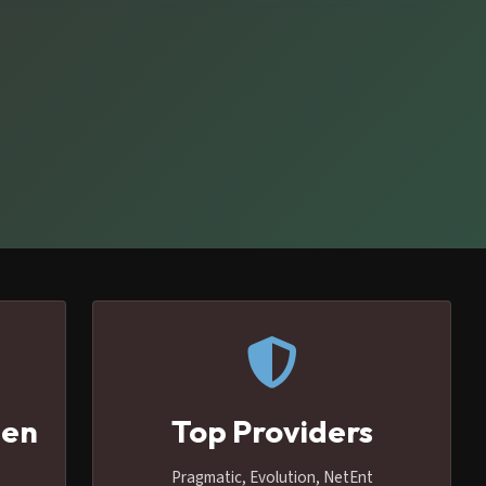
gen
Top Providers
Pragmatic, Evolution, NetEnt