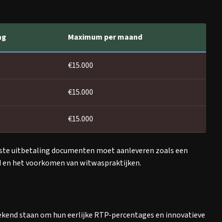
ag
Maximum per maand
€15.000
€15.000
€15.000
eerste uitbetaling documenten moet aanleveren zoals een
eid en het voorkomen van witwaspraktijken.
ekend staan om hun eerlijke RTP-percentages en innovatieve