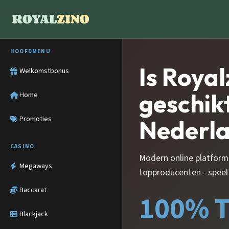
HOOFDMENU
Is Roya
Welkomstbonus
geschik
Home
Promoties
Nederla
CASINO
Modern online platform
Megaways
topproducenten - speel
Baccarat
100% T
Blackjack