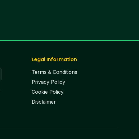
Legal Information
Terms & Conditions
Privacy Policy
Cookie Policy
Disclaimer