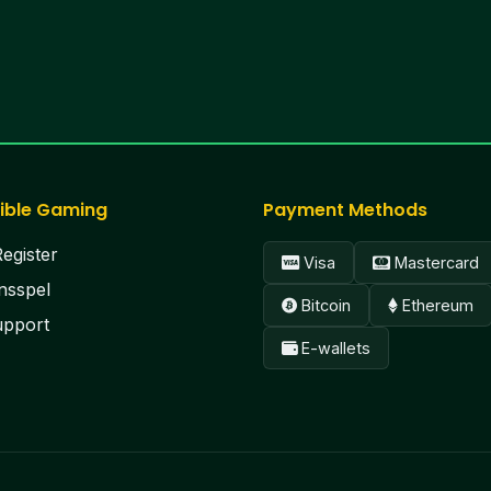
ible Gaming
Payment Methods
gister
Visa
Mastercard
nsspel
Bitcoin
Ethereum
pport
E-wallets