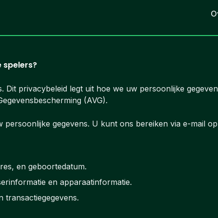
O
e spelers?
. Dit privacybeleid legt uit hoe we uw persoonlijke gegev
Gegevensbescherming (AVG).
 persoonlijke gegevens. U kunt ons bereiken via e-mail o
res, en geboortedatum.
erinformatie en apparaatinformatie.
n transactiegegevens.