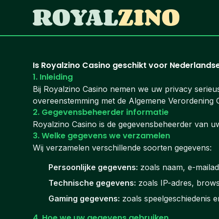
Is Royalzino Casino geschikt voor Nederlands
1. Inleiding
Bij Royalzino Casino nemen we uw privacy serieus
overeenstemming met de Algemene Verordening 
2. Gegevensbeheerder informatie
Royalzino Casino is de gegevensbeheerder van uw
3. Welke gegevens we verzamelen
Wij verzamelen verschillende soorten gegevens:
Persoonlijke gegevens:
zoals naam, e-mailad
Technische gegevens:
zoals IP-adres, brows
Gaming gegevens:
zoals speelgeschiedenis e
4. Hoe we uw gegevens gebruiken