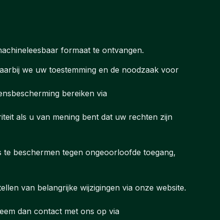
machineleesbaar formaat te ontvangen.
waarbij we uw toestemming en de noodzaak voor
ensbescherming bereiken via
iteit als u van mening bent dat uw rechten zijn
s te beschermen tegen ongeoorloofde toegang,
llen van belangrijke wijzigingen via onze website.
 neem dan contact met ons op via