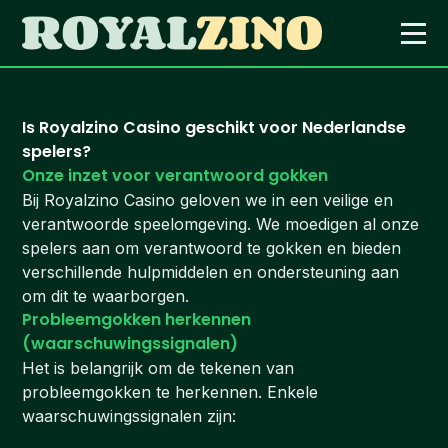
Is Royalzino Casino geschikt voor Nederlandse
spelers?
Onze inzet voor verantwoord gokken
Bij Royalzino Casino geloven we in een veilige en
verantwoorde speelomgeving. We moedigen al onze
spelers aan om verantwoord te gokken en bieden
verschillende hulpmiddelen en ondersteuning aan
om dit te waarborgen.
Probleemgokken herkennen
(waarschuwingssignalen)
Het is belangrijk om de tekenen van
probleemgokken te herkennen. Enkele
waarschuwingssignalen zijn: