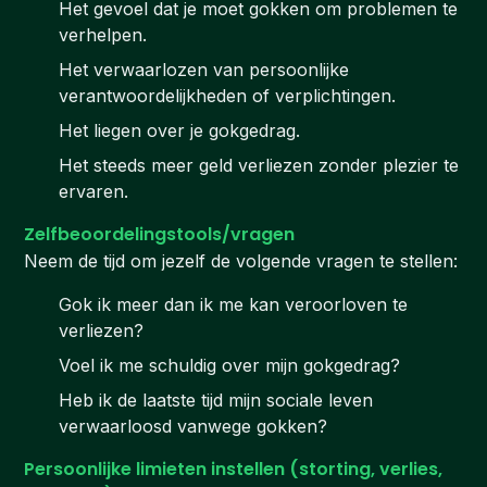
Het gevoel dat je moet gokken om problemen te
verhelpen.
Het verwaarlozen van persoonlijke
verantwoordelijkheden of verplichtingen.
Het liegen over je gokgedrag.
Het steeds meer geld verliezen zonder plezier te
ervaren.
Zelfbeoordelingstools/vragen
Neem de tijd om jezelf de volgende vragen te stellen:
Gok ik meer dan ik me kan veroorloven te
verliezen?
Voel ik me schuldig over mijn gokgedrag?
Heb ik de laatste tijd mijn sociale leven
verwaarloosd vanwege gokken?
Persoonlijke limieten instellen (storting, verlies,