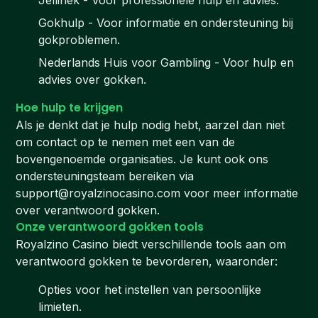
Jellinek
- Voor professionele hulp en advies.
Gokhulp
- Voor informatie en ondersteuning bij
gokproblemen.
Nederlands Huis voor Gambling
- Voor hulp en
advies over gokken.
Hoe hulp te krijgen
Als je denkt dat je hulp nodig hebt, aarzel dan niet
om contact op te nemen met een van de
bovengenoemde organisaties. Je kunt ook ons
ondersteuningsteam bereiken via
support@royalzinocasino.com
voor meer informatie
over verantwoord gokken.
Onze verantwoord gokken tools
Royalzino Casino biedt verschillende tools aan om
verantwoord gokken te bevorderen, waaronder:
Opties voor het instellen van persoonlijke
limieten.