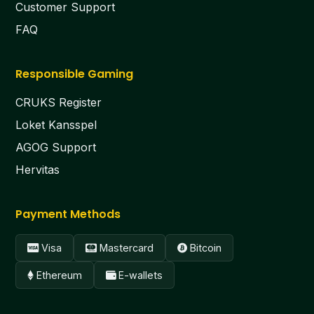
Customer Support
FAQ
Responsible Gaming
CRUKS Register
Loket Kansspel
AGOG Support
Hervitas
Payment Methods
Visa
Mastercard
Bitcoin
Ethereum
E-wallets